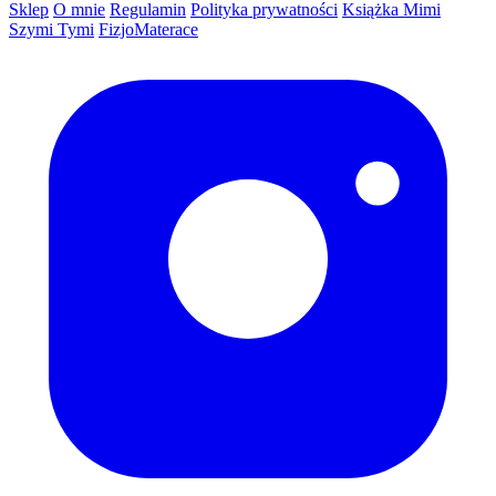
Sklep
O mnie
Regulamin
Polityka prywatności
Książka Mimi
Szymi Tymi
FizjoMaterace