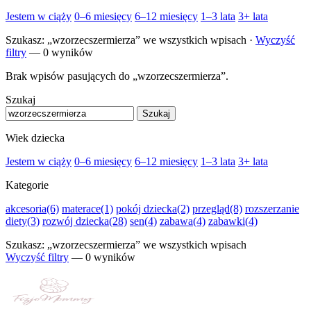
Jestem w ciąży
0–6 miesięcy
6–12 miesięcy
1–3 lata
3+ lata
Szukasz:
„wzorzecszermierza”
we wszystkich wpisach ·
Wyczyść
filtry
— 0 wyników
Brak wpisów pasujących do „wzorzecszermierza”.
Szukaj
Szukaj
Wiek dziecka
Jestem w ciąży
0–6 miesięcy
6–12 miesięcy
1–3 lata
3+ lata
Kategorie
akcesoria
(6)
materace
(1)
pokój dziecka
(2)
przegląd
(8)
rozszerzanie
diety
(3)
rozwój dziecka
(28)
sen
(4)
zabawa
(4)
zabawki
(4)
Szukasz:
„wzorzecszermierza”
we wszystkich wpisach
Wyczyść filtry
— 0 wyników